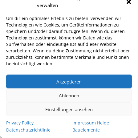
Heide Bauelemente Flensburg ist die beste Wahl für
verwalten
den Kauf einer Rodenberg Haustür aus
Um dir ein optimales Erlebnis zu bieten, verwenden wir
verschiedenen Gründen:
Technologien wie Cookies, um Geräteinformationen zu
Große Auswahl: Wir bieten eine breite Palette von
speichern und/oder darauf zuzugreifen. Wenn du diesen
Technologien zustimmst, können wir Daten wie das
Rodenberg Haustüren in verschiedenen Modellen,
Surfverhalten oder eindeutige IDs auf dieser Website
Farben und Ausstattungsoptionen. Bei uns finden
verarbeiten. Wenn du deine Zustimmung nicht erteilst oder
Sie die perfekte Haustür, die zu Ihrem Zuhause
zurückziehst, können bestimmte Merkmale und Funktionen
passt.
beeinträchtigt werden.
Hohe Qualität: Unsere Rodenberg Haustüren sind
Akzeptieren
von hoher Qualität und langlebig. Sie werden aus
den besten Materialien hergestellt und sorgfältig
Ablehnen
verarbeitet, um eine lange Lebensdauer zu
gewährleisten.
Einstellungen ansehen
Erfahrene Fachberater: Unser erfahrenes Team
Privacy Policy
Impressum Heide
steht Ihnen zur Verfügung, um Ihnen bei der
Datenschutzrichtlinie
Bauelemente
Auswahl der richtigen Haustür für Ihr Zuhause zu