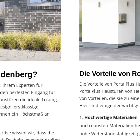
odenberg?
Die Vorteile von 
Die Vorteile von Porta Plus
 Ihrem Experten für
Porta Plus Haustüren von He
den perfekten Eingang für
von Vorteilen, die sie zu ei
Haustüren die ideale Lösung.
Hier sind einige der wichtigs
sign, erstklassige
 Ihnen ein Höchstmaß an
Hochwertige Materialien
:
.
und robusten Materialien he
tise wissen wir, dass die
hohe Widerstandsfähigkeit g
gt. Deshalb legen wir großen