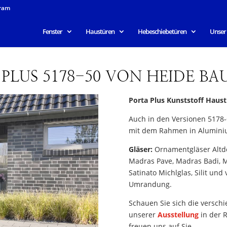
ram
Fenster
Haustüren
Hebeschiebetüren
Unser
PLUS 5178-50 VON HEIDE B
Porta Plus Kunststoff Haust
Auch in den Versionen 5178
mit dem Rahmen in Alumini
Gläser:
Ornamentgläser Altdeu
Madras Pave, Madras Badi, M
Satinato Michlglas, Silit und
Umrandung.
Schauen Sie sich die versch
unserer
Ausstellung
in der R
freuen uns auf Sie.