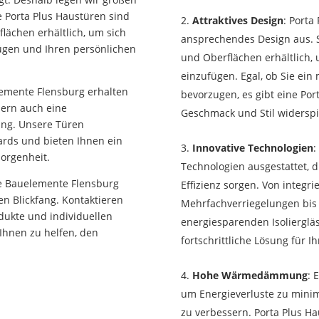
e Porta Plus Haustüren sind
Attraktives Design
: Porta
flächen erhältlich, um sich
ansprechendes Design aus. Si
fügen und Ihren persönlichen
und Oberflächen erhältlich, 
einzufügen. Egal, ob Sie ein
lemente Flensburg erhalten
bevorzugen, es gibt eine Port
dern auch eine
Geschmack und Stil widerspi
ung. Unsere Türen
rds und bieten Ihnen ein
Innovative Technologien
:
orgenheit.
Technologien ausgestattet, d
de Bauelemente Flensburg
Effizienz sorgen. Von integr
n Blickfang. Kontaktieren
Mehrfachverriegelungen bis 
dukte und individuellen
energiesparenden Isolierglä
Ihnen zu helfen, den
fortschrittliche Lösung für I
Hohe Wärmedämmung
: 
um Energieverluste zu minim
zu verbessern. Porta Plus H