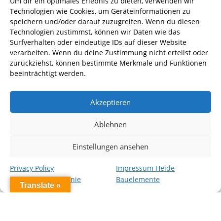
Um dir ein optimales Erlebnis zu bieten, verwenden wir
Heide Bauelemente GmbH & Co KG
Technologien wie Cookies, um Geräteinformationen zu
speichern und/oder darauf zuzugreifen. Wenn du diesen
Raiffeisenstrasse 10
Technologien zustimmst, können wir Daten wie das
24941 Flensburg
Surfverhalten oder eindeutige IDs auf dieser Website
verarbeiten. Wenn du deine Zustimmung nicht erteilst oder
+49 461 90 92 50
zurückziehst, können bestimmte Merkmale und Funktionen
info@heidebauelemente.de
beeinträchtigt werden.
Akzeptieren
Ablehnen
Einstellungen ansehen
Privacy Policy
Impressum Heide
Datenschutzrichtlinie
Bauelemente
Translate »